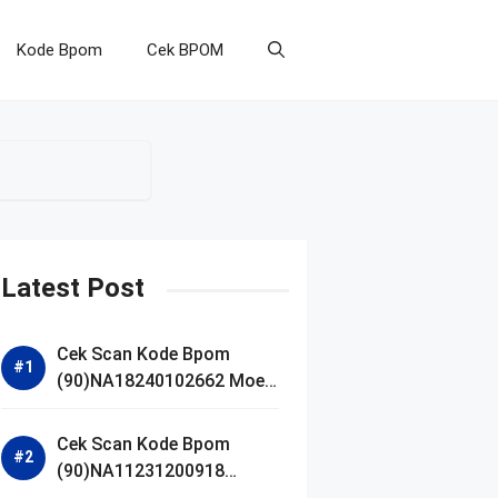
Kode Bpom
Cek BPOM
Latest Post
Cek Scan Kode Bpom
(90)NA18240102662 Moell
Healthy Baby Care Moist
Skin Everytime Body
Cek Scan Kode Bpom
Lotion
(90)NA11231200918
Blueberry Ceramide Low pH