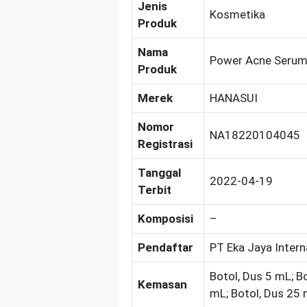
Jenis
Kosmetika
Produk
Nama
Power Acne Seru
Produk
Merek
HANASUI
Nomor
NA18220104045
Registrasi
Tanggal
2022-04-19
Terbit
Komposisi
–
Pendaftar
PT Eka Jaya Intern
Botol, Dus 5 mL; B
Kemasan
mL; Botol, Dus 25 