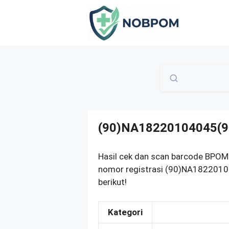
Skip
to
content
(90)NA18220104045(9
Hasil cek dan scan barcode BP
nomor registrasi (90)NA1822010
berikut!
Kategori