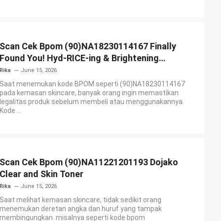
Scan Cek Bpom (90)NA18230114167 Finally
Found You! Hyd-RICE-ing & Brightening
Essence Booster
Rika
June 15, 2026
Saat menemukan kode BPOM seperti (90)NA18230114167
pada kemasan skincare, banyak orang ingin memastikan
legalitas produk sebelum membeli atau menggunakannya.
Kode ...
Scan Cek Bpom (90)NA11221201193 Dojako
Clear and Skin Toner
Rika
June 15, 2026
Saat melihat kemasan skincare, tidak sedikit orang
menemukan deretan angka dan huruf yang tampak
membingungkan. misalnya seperti kode bpom