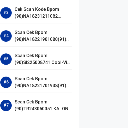
Gel Cleanser GLAD2GLOW
Cek Scan Kode Bpom
(90)NA18231211082
Acnaway Mugwort Gel
Facial Wash
Scan Cek Bpom
(90)NA18221901080(91)25
0406 Beauty Lux Skin
White AHA Body Serum
Scan Cek Bpom
(90)SI225008741 Cool-Vita
Multivitamin Chewable
Tablets
Scan Cek Bpom
(90)NA18221701938(91)25
1030 Azarine Calm My
Acne Sunscreen
Scan Cek Bpom
Moisturiser SPF 35
(90)TR243050051 KALON
SBOOST