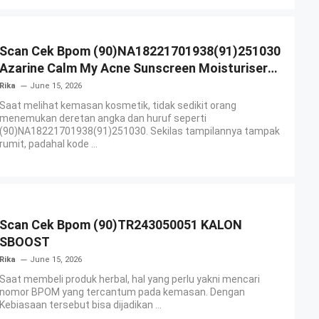
Scan Cek Bpom (90)NA18221701938(91)251030
Azarine Calm My Acne Sunscreen Moisturiser
SPF 35
Rika
June 15, 2026
Saat melihat kemasan kosmetik, tidak sedikit orang
menemukan deretan angka dan huruf seperti
(90)NA18221701938(91)251030. Sekilas tampilannya tampak
rumit, padahal kode ...
Scan Cek Bpom (90)TR243050051 KALON
SBOOST
Rika
June 15, 2026
Saat membeli produk herbal, hal yang perlu yakni mencari
nomor BPOM yang tercantum pada kemasan. Dengan
Kebiasaan tersebut bisa dijadikan ...