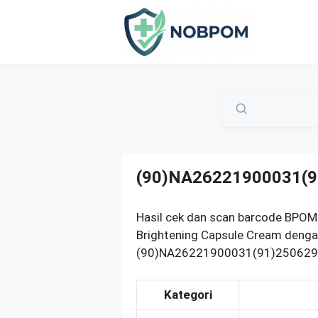
Skip
to
content
(90)NA26221900031(9
Hasil cek dan scan barcode BPO
Brightening Capsule Cream denga
(90)NA26221900031(91)250629 su
Kategori