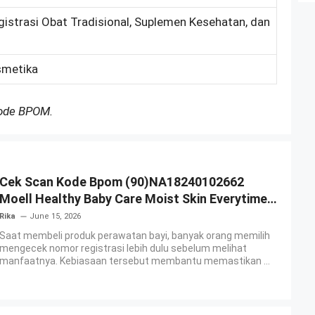
gistrasi Obat Tradisional, Suplemen Kesehatan, dan
smetika
Kode BPOM.
Cek Scan Kode Bpom (90)NA18240102662
Moell Healthy Baby Care Moist Skin Everytime
Body Lotion
Rika
June 15, 2026
Saat membeli produk perawatan bayi, banyak orang memilih
mengecek nomor registrasi lebih dulu sebelum melihat
manfaatnya. Kebiasaan tersebut membantu memastikan ...