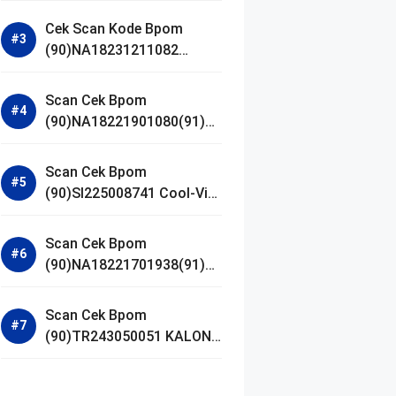
Gel Cleanser GLAD2GLOW
Cek Scan Kode Bpom
(90)NA18231211082
Acnaway Mugwort Gel
Facial Wash
Scan Cek Bpom
(90)NA18221901080(91)25
0406 Beauty Lux Skin
White AHA Body Serum
Scan Cek Bpom
(90)SI225008741 Cool-Vita
Multivitamin Chewable
Tablets
Scan Cek Bpom
(90)NA18221701938(91)25
1030 Azarine Calm My
Acne Sunscreen
Scan Cek Bpom
Moisturiser SPF 35
(90)TR243050051 KALON
SBOOST