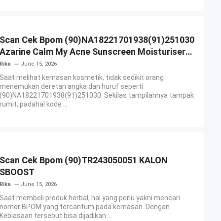
Scan Cek Bpom (90)NA18221701938(91)251030
Azarine Calm My Acne Sunscreen Moisturiser
SPF 35
Rika
June 15, 2026
Saat melihat kemasan kosmetik, tidak sedikit orang
menemukan deretan angka dan huruf seperti
(90)NA18221701938(91)251030. Sekilas tampilannya tampak
rumit, padahal kode ...
Scan Cek Bpom (90)TR243050051 KALON
SBOOST
Rika
June 15, 2026
Saat membeli produk herbal, hal yang perlu yakni mencari
nomor BPOM yang tercantum pada kemasan. Dengan
Kebiasaan tersebut bisa dijadikan ...