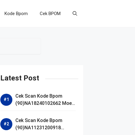
Kode Bpom
Cek BPOM
Latest Post
Cek Scan Kode Bpom
(90)NA18240102662 Moell
Healthy Baby Care Moist
Skin Everytime Body
Cek Scan Kode Bpom
Lotion
(90)NA11231200918
Blueberry Ceramide Low pH