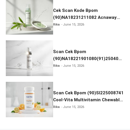
Cek Scan Kode Bpom
(90)NA18231211082 Acnaway
Mugwort Gel Facial Wash
Rika
June 15, 2026
Scan Cek Bpom
(90)NA18221901080(91)250406
Beauty Lux Skin White AHA Body
Rika
June 15, 2026
Serum
Scan Cek Bpom (90)SI225008741
Cool-Vita Multivitamin Chewable
Tablets
Rika
June 15, 2026