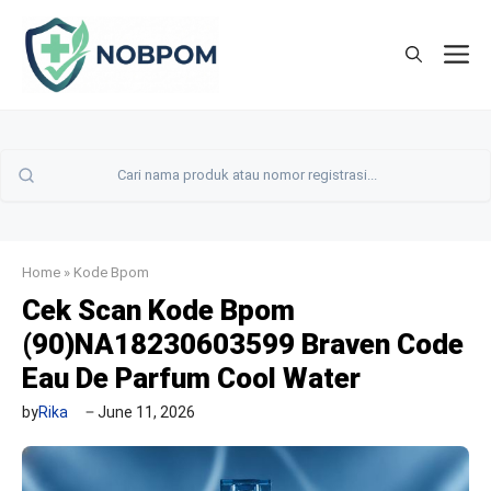
Skip
to
M
content
Home
»
Kode Bpom
Cek Scan Kode Bpom
(90)NA18230603599 Braven Code
Eau De Parfum Cool Water
by
Rika
June 11, 2026