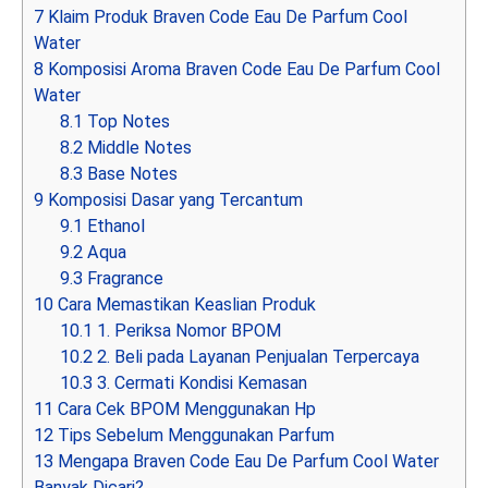
7
Klaim Produk Braven Code Eau De Parfum Cool
Water
8
Komposisi Aroma Braven Code Eau De Parfum Cool
Water
8.1
Top Notes
8.2
Middle Notes
8.3
Base Notes
9
Komposisi Dasar yang Tercantum
9.1
Ethanol
9.2
Aqua
9.3
Fragrance
10
Cara Memastikan Keaslian Produk
10.1
1. Periksa Nomor BPOM
10.2
2. Beli pada Layanan Penjualan Terpercaya
10.3
3. Cermati Kondisi Kemasan
11
Cara Cek BPOM Menggunakan Hp
12
Tips Sebelum Menggunakan Parfum
13
Mengapa Braven Code Eau De Parfum Cool Water
Banyak Dicari?