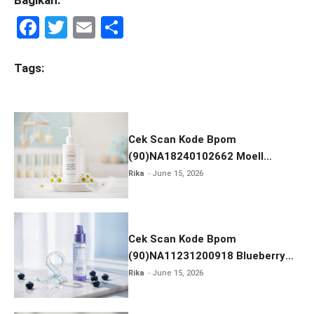
Bagikan:
F
T
E
S
a
wi
m
h
ce
tt
ail
ar
Tags:
b
er
e
o
o
Cek Scan Kode Bpom
k
(90)NA18240102662 Moell
Healthy Baby Care Moist Skin
Rika
June 15, 2026
Everytime Body Lotion
Cek Scan Kode Bpom
(90)NA11231200918 Blueberry
Ceramide Low pH Gel Cleanser
Rika
June 15, 2026
GLAD2GLOW