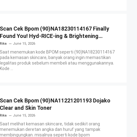
Scan Cek Bpom (90)NA18230114167 Finally
Found You! Hyd-RICE-ing & Brightening
Essence Booster
Rika
June 15, 2026
Saat menemukan kode BPOM seperti (90)NA18230114167
pada kemasan skincare, banyak orang ingin memastikan
legalitas produk sebelum membeli atau menggunakannya.
Kode ...
Scan Cek Bpom (90)NA11221201193 Dojako
Clear and Skin Toner
Rika
June 15, 2026
Saat melihat kemasan skincare, tidak sedikit orang
menemukan deretan angka dan huruf yang tampak
membingungkan. misalnya seperti kode bpom