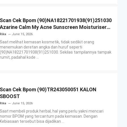
Scan Cek Bpom (90)NA18221701938(91)251030
Azarine Calm My Acne Sunscreen Moisturiser
SPF 35
Rika
June 15, 2026
Saat melihat kemasan kosmetik, tidak sedikit orang
menemukan deretan angka dan huruf seperti
(90)NA18221701938(91)251030. Sekilas tampilannya tampak
rumit, padahal kode ...
Scan Cek Bpom (90)TR243050051 KALON
SBOOST
Rika
June 15, 2026
Saat membeli produk herbal, hal yang perlu yakni mencari
nomor BPOM yang tercantum pada kemasan. Dengan
Kebiasaan tersebut bisa dijadikan ...