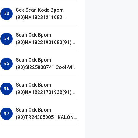
Gel Cleanser GLAD2GLOW
Cek Scan Kode Bpom
(90)NA18231211082
Acnaway Mugwort Gel
Facial Wash
Scan Cek Bpom
(90)NA18221901080(91)25
0406 Beauty Lux Skin
White AHA Body Serum
Scan Cek Bpom
(90)SI225008741 Cool-Vita
Multivitamin Chewable
Tablets
Scan Cek Bpom
(90)NA18221701938(91)25
1030 Azarine Calm My
Acne Sunscreen
Scan Cek Bpom
Moisturiser SPF 35
(90)TR243050051 KALON
SBOOST