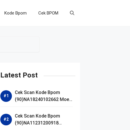
Kode Bpom
Cek BPOM
Latest Post
Cek Scan Kode Bpom
(90)NA18240102662 Moell
Healthy Baby Care Moist
Skin Everytime Body
Cek Scan Kode Bpom
Lotion
(90)NA11231200918
Blueberry Ceramide Low pH