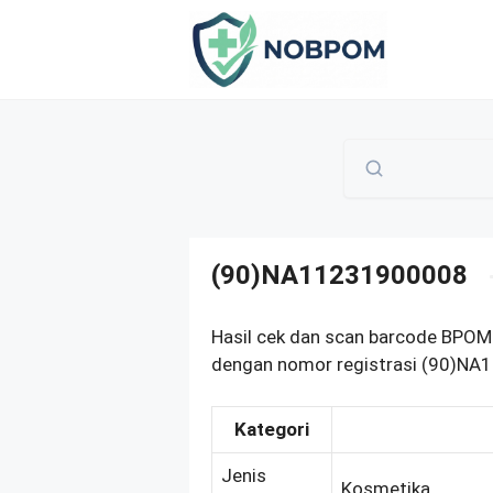
Skip
to
content
(90)NA11231900008
Hasil cek dan scan barcode BPOM
dengan nomor registrasi (90)NA1
Kategori
Jenis
Kosmetika