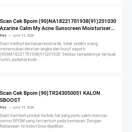
Scan Cek Bpom (90)NA18221701938(91)251030
Azarine Calm My Acne Sunscreen Moisturiser
SPF 35
Rika
June 15, 2026
Saat melihat kemasan kosmetik, tidak sedikit orang
menemukan deretan angka dan huruf seperti
(90)NA18221701938(91)251030. Sekilas tampilannya tampak
rumit, padahal kode ...
Scan Cek Bpom (90)TR243050051 KALON
SBOOST
Rika
June 15, 2026
Saat membeli produk herbal, hal yang perlu yakni mencari
nomor BPOM yang tercantum pada kemasan. Dengan
Kebiasaan tersebut bisa dijadikan ...