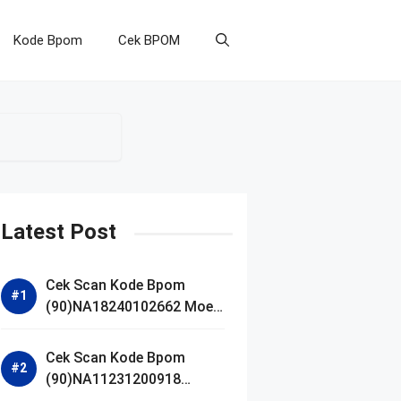
Kode Bpom
Cek BPOM
Latest Post
Cek Scan Kode Bpom
(90)NA18240102662 Moell
Healthy Baby Care Moist
Skin Everytime Body
Cek Scan Kode Bpom
Lotion
(90)NA11231200918
Blueberry Ceramide Low pH