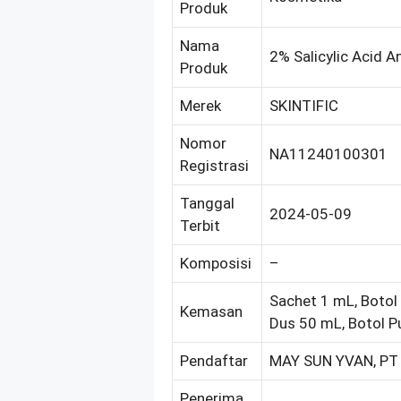
Produk
Nama
2% Salicylic Acid 
Produk
Merek
SKINTIFIC
Nomor
NA11240100301
Registrasi
Tanggal
2024-05-09
Terbit
Komposisi
–
Sachet 1 mL, Boto
Kemasan
Dus 50 mL, Botol P
Pendaftar
MAY SUN YVAN, PT
Penerima