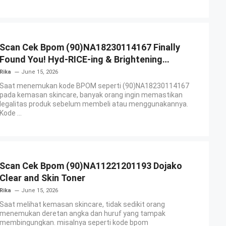
Scan Cek Bpom (90)NA18230114167 Finally
Found You! Hyd-RICE-ing & Brightening
Essence Booster
Rika
June 15, 2026
Saat menemukan kode BPOM seperti (90)NA18230114167
pada kemasan skincare, banyak orang ingin memastikan
legalitas produk sebelum membeli atau menggunakannya.
Kode ...
Scan Cek Bpom (90)NA11221201193 Dojako
Clear and Skin Toner
Rika
June 15, 2026
Saat melihat kemasan skincare, tidak sedikit orang
menemukan deretan angka dan huruf yang tampak
membingungkan. misalnya seperti kode bpom