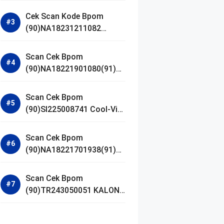
Gel Cleanser GLAD2GLOW
Cek Scan Kode Bpom
(90)NA18231211082
Acnaway Mugwort Gel
Facial Wash
Scan Cek Bpom
(90)NA18221901080(91)25
0406 Beauty Lux Skin
White AHA Body Serum
Scan Cek Bpom
(90)SI225008741 Cool-Vita
Multivitamin Chewable
Tablets
Scan Cek Bpom
(90)NA18221701938(91)25
1030 Azarine Calm My
Acne Sunscreen
Scan Cek Bpom
Moisturiser SPF 35
(90)TR243050051 KALON
SBOOST