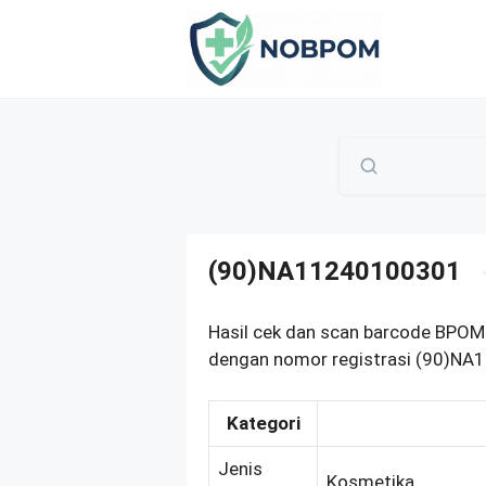
Skip
to
content
(90)NA11240100301
Hasil cek dan scan barcode BPOM p
dengan nomor registrasi (90)NA1
Kategori
Jenis
Kosmetika