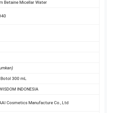
m Betaine Micellar Water
040
tumkan)
 Botol 300 mL
WISDOM INDONESIA
AI Cosmetics Manufacture Co., Ltd