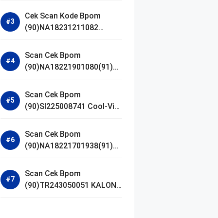
Gel Cleanser GLAD2GLOW
Cek Scan Kode Bpom
(90)NA18231211082
Acnaway Mugwort Gel
Facial Wash
Scan Cek Bpom
(90)NA18221901080(91)25
0406 Beauty Lux Skin
White AHA Body Serum
Scan Cek Bpom
(90)SI225008741 Cool-Vita
Multivitamin Chewable
Tablets
Scan Cek Bpom
(90)NA18221701938(91)25
1030 Azarine Calm My
Acne Sunscreen
Scan Cek Bpom
Moisturiser SPF 35
(90)TR243050051 KALON
SBOOST