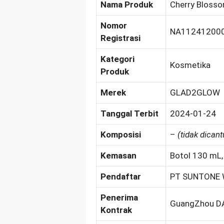
Nama Produk
Cherry Blosso
Nomor
NA11241200
Registrasi
Kategori
Kosmetika
Produk
Merek
GLAD2GLOW
Tanggal Terbit
2024-01-24
Komposisi
–
(tidak dican
Kemasan
Botol 130 mL,
Pendaftar
PT SUNTONE 
Penerima
GuangZhou DA
Kontrak