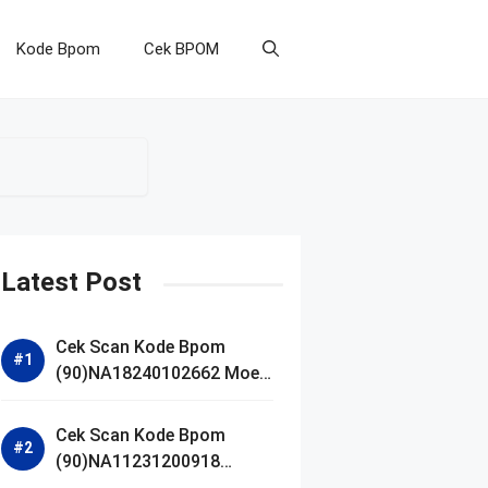
Kode Bpom
Cek BPOM
Latest Post
Cek Scan Kode Bpom
(90)NA18240102662 Moell
Healthy Baby Care Moist
Skin Everytime Body
Cek Scan Kode Bpom
Lotion
(90)NA11231200918
Blueberry Ceramide Low pH