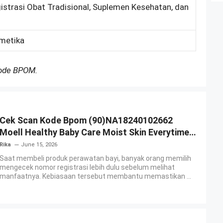
gistrasi Obat Tradisional, Suplemen Kesehatan, dan
smetika
Kode BPOM.
Cek Scan Kode Bpom (90)NA18240102662
Moell Healthy Baby Care Moist Skin Everytime
Body Lotion
Rika
June 15, 2026
Saat membeli produk perawatan bayi, banyak orang memilih
mengecek nomor registrasi lebih dulu sebelum melihat
manfaatnya. Kebiasaan tersebut membantu memastikan ...