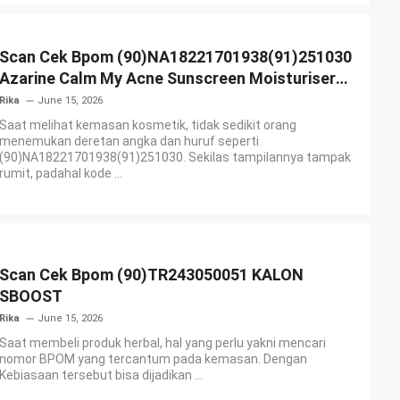
Scan Cek Bpom (90)NA18221701938(91)251030
Azarine Calm My Acne Sunscreen Moisturiser
SPF 35
Rika
June 15, 2026
Saat melihat kemasan kosmetik, tidak sedikit orang
menemukan deretan angka dan huruf seperti
(90)NA18221701938(91)251030. Sekilas tampilannya tampak
rumit, padahal kode ...
Scan Cek Bpom (90)TR243050051 KALON
SBOOST
Rika
June 15, 2026
Saat membeli produk herbal, hal yang perlu yakni mencari
nomor BPOM yang tercantum pada kemasan. Dengan
Kebiasaan tersebut bisa dijadikan ...