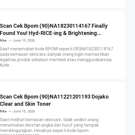
Scan Cek Bpom (90)NA18230114167 Finally
Found You! Hyd-RICE-ing & Brightening
Essence Booster
Rika
June 15, 2026
Saat menemukan kode BPOM seperti (90)NA18230114167
pada kemasan skincare, banyak orang ingin memastikan
legalitas produk sebelum membeli atau menggunakannya.
Kode ...
Scan Cek Bpom (90)NA11221201193 Dojako
Clear and Skin Toner
Rika
June 15, 2026
Saat melihat kemasan skincare, tidak sedikit orang
menemukan deretan angka dan huruf yang tampak
membingungkan. misalnya seperti kode bpom