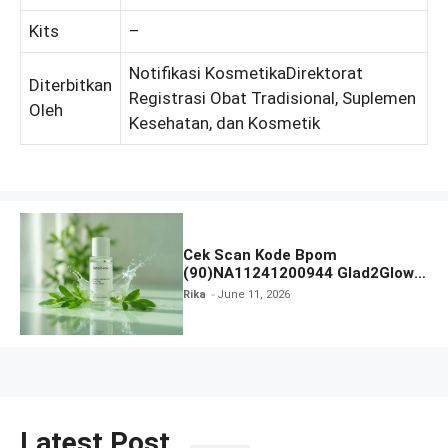
Kits
–
Notifikasi KosmetikaDirektorat
Diterbitkan
Registrasi Obat Tradisional, Suplemen
Oleh
Kesehatan, dan Kosmetik
Cek Scan Kode Bpom
(90)NA11241200944 Glad2Glow
Mugwort Salicylic Acid Acne
Rika
June 11, 2026
Clear Micellar Water
Latest Post