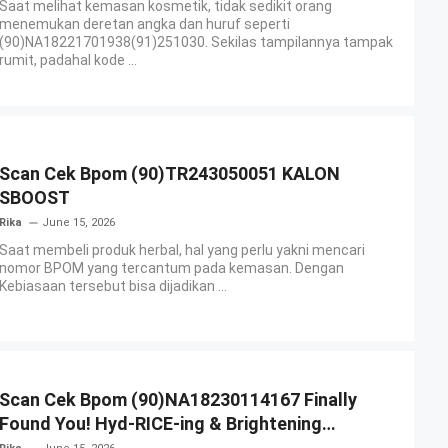
Saat melihat kemasan kosmetik, tidak sedikit orang
menemukan deretan angka dan huruf seperti
(90)NA18221701938(91)251030. Sekilas tampilannya tampak
rumit, padahal kode ...
Scan Cek Bpom (90)TR243050051 KALON
SBOOST
Rika
June 15, 2026
Saat membeli produk herbal, hal yang perlu yakni mencari
nomor BPOM yang tercantum pada kemasan. Dengan
Kebiasaan tersebut bisa dijadikan ...
Scan Cek Bpom (90)NA18230114167 Finally
Found You! Hyd-RICE-ing & Brightening
Essence Booster