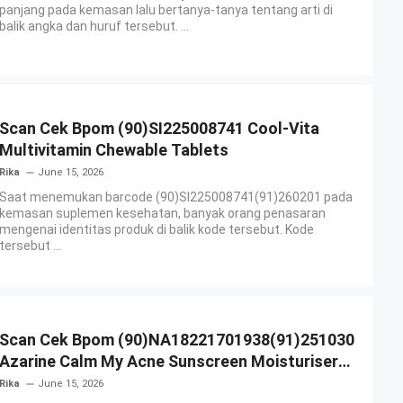
panjang pada kemasan lalu bertanya-tanya tentang arti di
balik angka dan huruf tersebut. ...
Scan Cek Bpom (90)SI225008741 Cool-Vita
Multivitamin Chewable Tablets
Rika
June 15, 2026
Saat menemukan barcode (90)SI225008741(91)260201 pada
kemasan suplemen kesehatan, banyak orang penasaran
mengenai identitas produk di balik kode tersebut. Kode
tersebut ...
Scan Cek Bpom (90)NA18221701938(91)251030
Azarine Calm My Acne Sunscreen Moisturiser
SPF 35
Rika
June 15, 2026