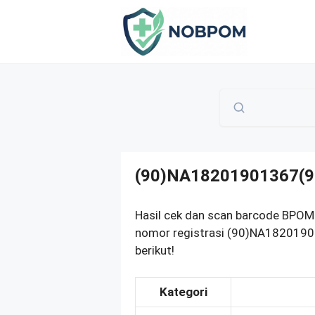
Skip
to
content
(90)NA18201901367(9
Hasil cek dan scan barcode BPOM 
nomor registrasi (90)NA1820190
berikut!
Kategori