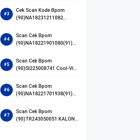
Gel Cleanser GLAD2GLOW
Cek Scan Kode Bpom
(90)NA18231211082
Acnaway Mugwort Gel
Facial Wash
Scan Cek Bpom
(90)NA18221901080(91)25
0406 Beauty Lux Skin
White AHA Body Serum
Scan Cek Bpom
(90)SI225008741 Cool-Vita
Multivitamin Chewable
Tablets
Scan Cek Bpom
(90)NA18221701938(91)25
1030 Azarine Calm My
Acne Sunscreen
Scan Cek Bpom
Moisturiser SPF 35
(90)TR243050051 KALON
SBOOST