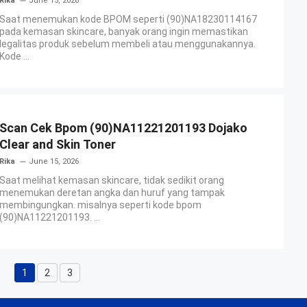
Rika
June 15, 2026
Saat menemukan kode BPOM seperti (90)NA18230114167
pada kemasan skincare, banyak orang ingin memastikan
legalitas produk sebelum membeli atau menggunakannya.
Kode ...
Scan Cek Bpom (90)NA11221201193 Dojako
Clear and Skin Toner
Rika
June 15, 2026
Saat melihat kemasan skincare, tidak sedikit orang
menemukan deretan angka dan huruf yang tampak
membingungkan. misalnya seperti kode bpom
(90)NA11221201193. ...
1
2
3
Page
Page
Page