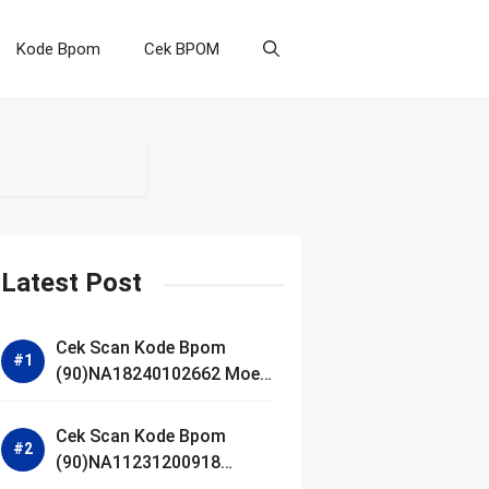
Kode Bpom
Cek BPOM
Latest Post
Cek Scan Kode Bpom
(90)NA18240102662 Moell
Healthy Baby Care Moist
Skin Everytime Body
Cek Scan Kode Bpom
Lotion
(90)NA11231200918
Blueberry Ceramide Low pH