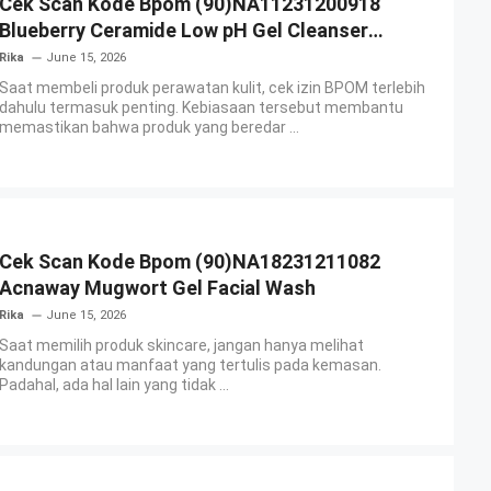
Cek Scan Kode Bpom (90)NA11231200918
Blueberry Ceramide Low pH Gel Cleanser
GLAD2GLOW
Rika
June 15, 2026
Saat membeli produk perawatan kulit, cek izin BPOM terlebih
dahulu termasuk penting. Kebiasaan tersebut membantu
memastikan bahwa produk yang beredar ...
Cek Scan Kode Bpom (90)NA18231211082
Acnaway Mugwort Gel Facial Wash
Rika
June 15, 2026
Saat memilih produk skincare, jangan hanya melihat
kandungan atau manfaat yang tertulis pada kemasan.
Padahal, ada hal lain yang tidak ...