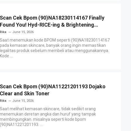
Scan Cek Bpom (90)NA18230114167 Finally
Found You! Hyd-RICE-ing & Brightening
Essence Booster
Rika
June 15, 2026
Saat menemukan kode BPOM seperti (90)NA18230114167
pada kemasan skincare, banyak orang ingin memastikan
legalitas produk sebelum membeli atau menggunakannya.
Kode ...
Scan Cek Bpom (90)NA11221201193 Dojako
Clear and Skin Toner
Rika
June 15, 2026
Saat melihat kemasan skincare, tidak sedikit orang
menemukan deretan angka dan huruf yang tampak
membingungkan. misalnya seperti kode bpom
(90)NA11221201193. ...