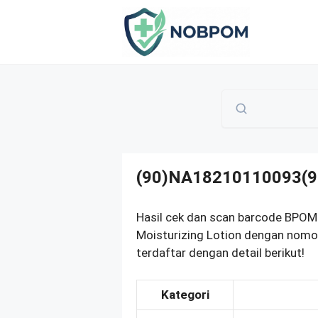
Skip
to
content
(90)NA18210110093(9
Hasil cek dan scan barcode BPOM
Moisturizing Lotion dengan nom
terdaftar dengan detail berikut!
Kategori