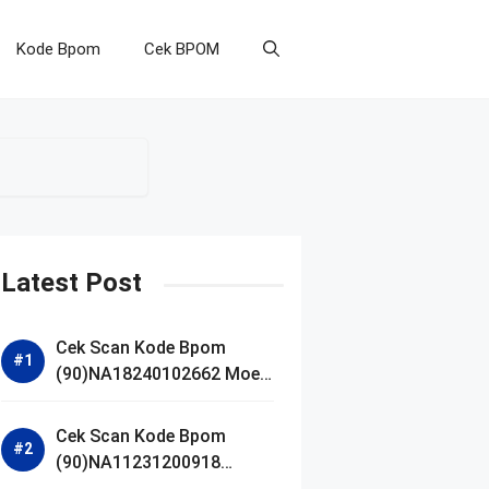
Kode Bpom
Cek BPOM
Latest Post
Cek Scan Kode Bpom
(90)NA18240102662 Moell
Healthy Baby Care Moist
Skin Everytime Body
Cek Scan Kode Bpom
Lotion
(90)NA11231200918
Blueberry Ceramide Low pH