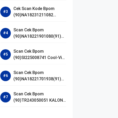
Gel Cleanser GLAD2GLOW
Cek Scan Kode Bpom
(90)NA18231211082
Acnaway Mugwort Gel
Facial Wash
Scan Cek Bpom
(90)NA18221901080(91)25
0406 Beauty Lux Skin
White AHA Body Serum
Scan Cek Bpom
(90)SI225008741 Cool-Vita
Multivitamin Chewable
Tablets
Scan Cek Bpom
(90)NA18221701938(91)25
1030 Azarine Calm My
Acne Sunscreen
Scan Cek Bpom
Moisturiser SPF 35
(90)TR243050051 KALON
SBOOST