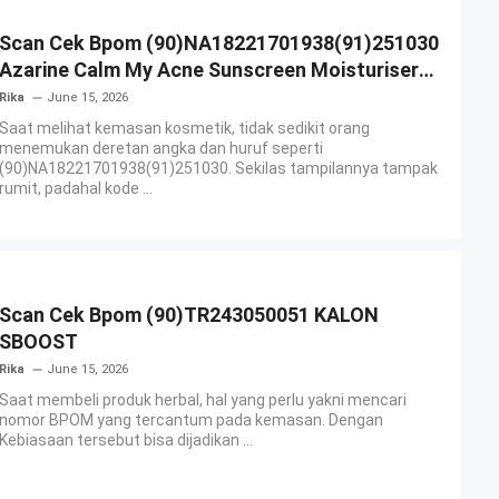
Scan Cek Bpom (90)NA18221701938(91)251030
Azarine Calm My Acne Sunscreen Moisturiser
SPF 35
Rika
June 15, 2026
Saat melihat kemasan kosmetik, tidak sedikit orang
menemukan deretan angka dan huruf seperti
(90)NA18221701938(91)251030. Sekilas tampilannya tampak
rumit, padahal kode ...
Scan Cek Bpom (90)TR243050051 KALON
SBOOST
Rika
June 15, 2026
Saat membeli produk herbal, hal yang perlu yakni mencari
nomor BPOM yang tercantum pada kemasan. Dengan
Kebiasaan tersebut bisa dijadikan ...