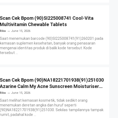
Scan Cek Bpom (90)SI225008741 Cool-Vita
Multivitamin Chewable Tablets
Rika
June 15, 2026
Saat menemukan barcode (90)SI225008741(91)260201 pada
kemasan suplemen kesehatan, banyak orang penasaran
mengenai identitas produk di balik kode tersebut. Kode
tersebut ...
Scan Cek Bpom (90)NA18221701938(91)251030
Azarine Calm My Acne Sunscreen Moisturiser
SPF 35
Rika
June 15, 2026
Saat melihat kemasan kosmetik, tidak sedikit orang
menemukan deretan angka dan huruf seperti
(90)NA18221701938(91)251030. Sekilas tampilannya tampak
rumit, padahal kode ...