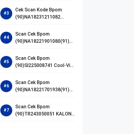
Gel Cleanser GLAD2GLOW
Cek Scan Kode Bpom
(90)NA18231211082
Acnaway Mugwort Gel
Facial Wash
Scan Cek Bpom
(90)NA18221901080(91)25
0406 Beauty Lux Skin
White AHA Body Serum
Scan Cek Bpom
(90)SI225008741 Cool-Vita
Multivitamin Chewable
Tablets
Scan Cek Bpom
(90)NA18221701938(91)25
1030 Azarine Calm My
Acne Sunscreen
Scan Cek Bpom
Moisturiser SPF 35
(90)TR243050051 KALON
SBOOST