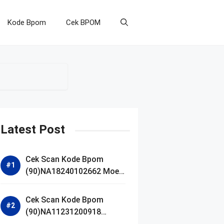
Kode Bpom
Cek BPOM
Latest Post
Cek Scan Kode Bpom
(90)NA18240102662 Moell
Healthy Baby Care Moist
Skin Everytime Body
Cek Scan Kode Bpom
Lotion
(90)NA11231200918
Blueberry Ceramide Low pH