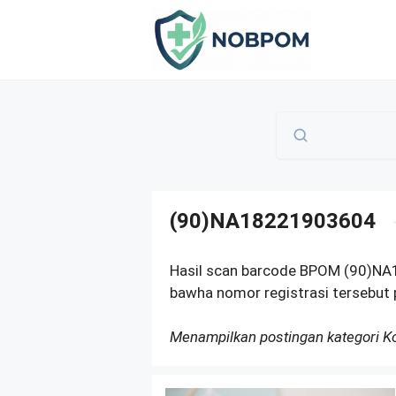
Skip
to
content
(90)NA18221903604
Hasil scan barcode BPOM (90)NA
bawha nomor registrasi tersebut p
Menampilkan postingan kategori 