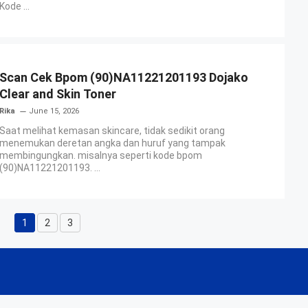
Kode ...
Scan Cek Bpom (90)NA11221201193 Dojako
Clear and Skin Toner
Rika
June 15, 2026
Saat melihat kemasan skincare, tidak sedikit orang
menemukan deretan angka dan huruf yang tampak
membingungkan. misalnya seperti kode bpom
(90)NA11221201193. ...
1
2
3
Page
Page
Page