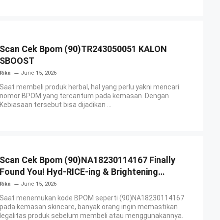
Scan Cek Bpom (90)TR243050051 KALON
SBOOST
Rika
June 15, 2026
Saat membeli produk herbal, hal yang perlu yakni mencari
nomor BPOM yang tercantum pada kemasan. Dengan
Kebiasaan tersebut bisa dijadikan ...
Scan Cek Bpom (90)NA18230114167 Finally
Found You! Hyd-RICE-ing & Brightening
Essence Booster
Rika
June 15, 2026
Saat menemukan kode BPOM seperti (90)NA18230114167
pada kemasan skincare, banyak orang ingin memastikan
legalitas produk sebelum membeli atau menggunakannya.