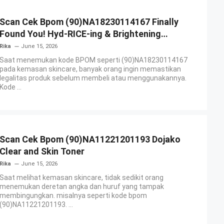
Scan Cek Bpom (90)NA18230114167 Finally
Found You! Hyd-RICE-ing & Brightening
Essence Booster
Rika
June 15, 2026
Saat menemukan kode BPOM seperti (90)NA18230114167
pada kemasan skincare, banyak orang ingin memastikan
legalitas produk sebelum membeli atau menggunakannya.
Kode ...
Scan Cek Bpom (90)NA11221201193 Dojako
Clear and Skin Toner
Rika
June 15, 2026
Saat melihat kemasan skincare, tidak sedikit orang
menemukan deretan angka dan huruf yang tampak
membingungkan. misalnya seperti kode bpom
(90)NA11221201193. ...