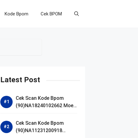
Kode Bpom
Cek BPOM
Latest Post
Cek Scan Kode Bpom
(90)NA18240102662 Moell
Healthy Baby Care Moist
Skin Everytime Body
Cek Scan Kode Bpom
Lotion
(90)NA11231200918
Blueberry Ceramide Low pH