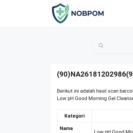
Skip
to
content
(90)NA26181202986(9
Berikut ini adalah hasil scan 
Low pH Good Morning Gel Cleanser
Kategori
Nama
Low pH Good Mor