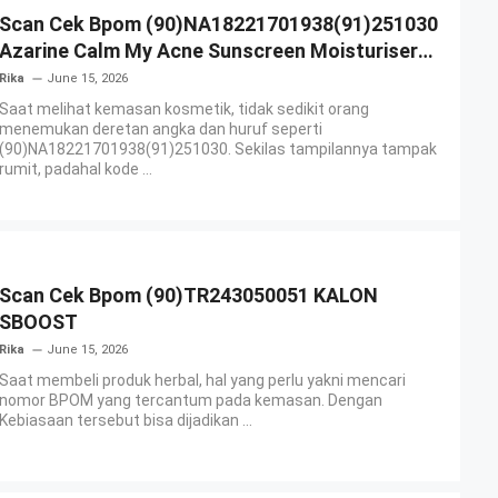
Scan Cek Bpom (90)NA18221701938(91)251030
Azarine Calm My Acne Sunscreen Moisturiser
SPF 35
Rika
June 15, 2026
Saat melihat kemasan kosmetik, tidak sedikit orang
menemukan deretan angka dan huruf seperti
(90)NA18221701938(91)251030. Sekilas tampilannya tampak
rumit, padahal kode ...
Scan Cek Bpom (90)TR243050051 KALON
SBOOST
Rika
June 15, 2026
Saat membeli produk herbal, hal yang perlu yakni mencari
nomor BPOM yang tercantum pada kemasan. Dengan
Kebiasaan tersebut bisa dijadikan ...