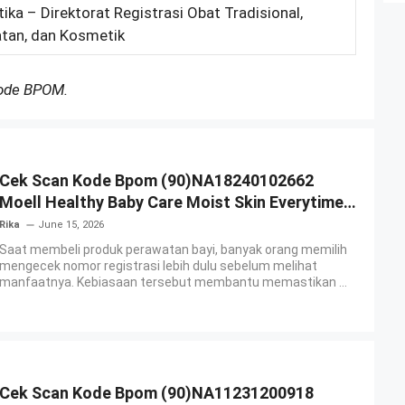
ika – Direktorat Registrasi Obat Tradisional,
tan, dan Kosmetik
Kode BPOM.
Cek Scan Kode Bpom (90)NA18240102662
Moell Healthy Baby Care Moist Skin Everytime
Body Lotion
Rika
June 15, 2026
Saat membeli produk perawatan bayi, banyak orang memilih
mengecek nomor registrasi lebih dulu sebelum melihat
manfaatnya. Kebiasaan tersebut membantu memastikan ...
Cek Scan Kode Bpom (90)NA11231200918