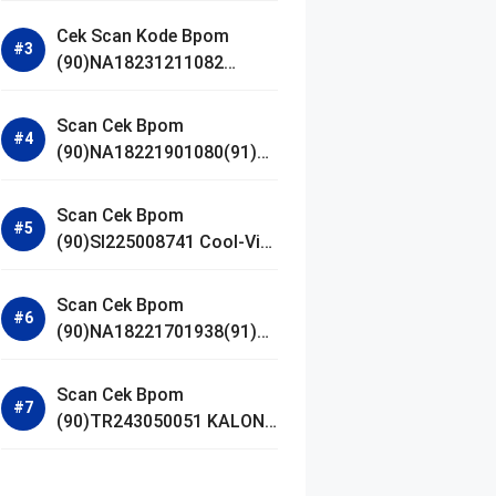
Gel Cleanser GLAD2GLOW
Cek Scan Kode Bpom
(90)NA18231211082
Acnaway Mugwort Gel
Facial Wash
Scan Cek Bpom
(90)NA18221901080(91)25
0406 Beauty Lux Skin
White AHA Body Serum
Scan Cek Bpom
(90)SI225008741 Cool-Vita
Multivitamin Chewable
Tablets
Scan Cek Bpom
(90)NA18221701938(91)25
1030 Azarine Calm My
Acne Sunscreen
Scan Cek Bpom
Moisturiser SPF 35
(90)TR243050051 KALON
SBOOST