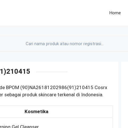
Home
1)210415
barcode BPOM (90)NA26181202986(91)210415 Cosrx
 sebagai produk skincare terkenal di Indonesia.
Kosmetika
ning Gel Cleanser