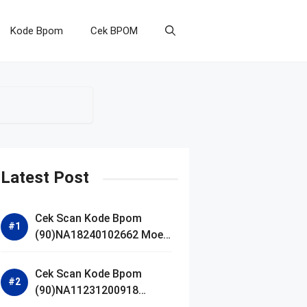
Kode Bpom
Cek BPOM
Latest Post
Cek Scan Kode Bpom
(90)NA18240102662 Moell
Healthy Baby Care Moist
Skin Everytime Body
Cek Scan Kode Bpom
Lotion
(90)NA11231200918
Blueberry Ceramide Low pH