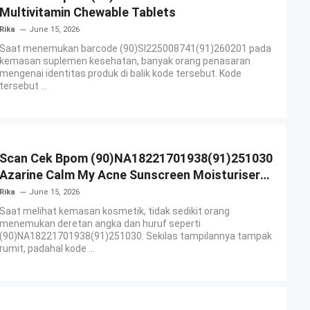
Multivitamin Chewable Tablets
Rika
June 15, 2026
Saat menemukan barcode (90)SI225008741(91)260201 pada
kemasan suplemen kesehatan, banyak orang penasaran
mengenai identitas produk di balik kode tersebut. Kode
tersebut ...
Scan Cek Bpom (90)NA18221701938(91)251030
Azarine Calm My Acne Sunscreen Moisturiser
SPF 35
Rika
June 15, 2026
Saat melihat kemasan kosmetik, tidak sedikit orang
menemukan deretan angka dan huruf seperti
(90)NA18221701938(91)251030. Sekilas tampilannya tampak
rumit, padahal kode ...