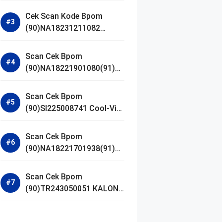
Gel Cleanser GLAD2GLOW
Cek Scan Kode Bpom
(90)NA18231211082
Acnaway Mugwort Gel
Facial Wash
Scan Cek Bpom
(90)NA18221901080(91)25
0406 Beauty Lux Skin
White AHA Body Serum
Scan Cek Bpom
(90)SI225008741 Cool-Vita
Multivitamin Chewable
Tablets
Scan Cek Bpom
(90)NA18221701938(91)25
1030 Azarine Calm My
Acne Sunscreen
Scan Cek Bpom
Moisturiser SPF 35
(90)TR243050051 KALON
SBOOST