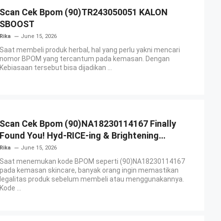
Scan Cek Bpom (90)TR243050051 KALON
SBOOST
Rika
June 15, 2026
Saat membeli produk herbal, hal yang perlu yakni mencari
nomor BPOM yang tercantum pada kemasan. Dengan
Kebiasaan tersebut bisa dijadikan ...
Scan Cek Bpom (90)NA18230114167 Finally
Found You! Hyd-RICE-ing & Brightening
Essence Booster
Rika
June 15, 2026
Saat menemukan kode BPOM seperti (90)NA18230114167
pada kemasan skincare, banyak orang ingin memastikan
legalitas produk sebelum membeli atau menggunakannya.
Kode ...