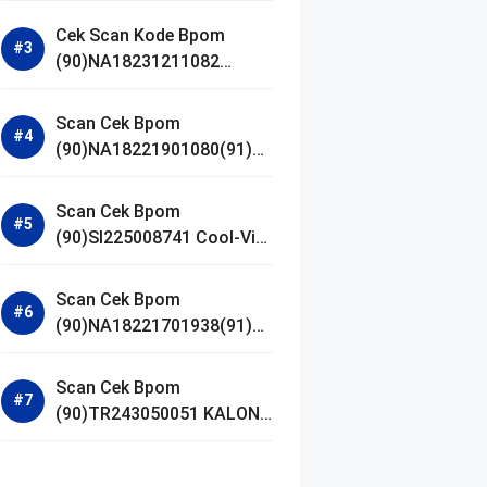
Gel Cleanser GLAD2GLOW
Cek Scan Kode Bpom
(90)NA18231211082
Acnaway Mugwort Gel
Facial Wash
Scan Cek Bpom
(90)NA18221901080(91)25
0406 Beauty Lux Skin
White AHA Body Serum
Scan Cek Bpom
(90)SI225008741 Cool-Vita
Multivitamin Chewable
Tablets
Scan Cek Bpom
(90)NA18221701938(91)25
1030 Azarine Calm My
Acne Sunscreen
Scan Cek Bpom
Moisturiser SPF 35
(90)TR243050051 KALON
SBOOST