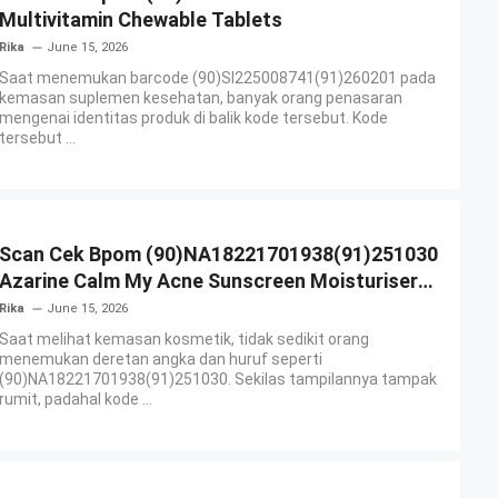
Multivitamin Chewable Tablets
Rika
June 15, 2026
Saat menemukan barcode (90)SI225008741(91)260201 pada
kemasan suplemen kesehatan, banyak orang penasaran
mengenai identitas produk di balik kode tersebut. Kode
tersebut ...
Scan Cek Bpom (90)NA18221701938(91)251030
Azarine Calm My Acne Sunscreen Moisturiser
SPF 35
Rika
June 15, 2026
Saat melihat kemasan kosmetik, tidak sedikit orang
menemukan deretan angka dan huruf seperti
(90)NA18221701938(91)251030. Sekilas tampilannya tampak
rumit, padahal kode ...