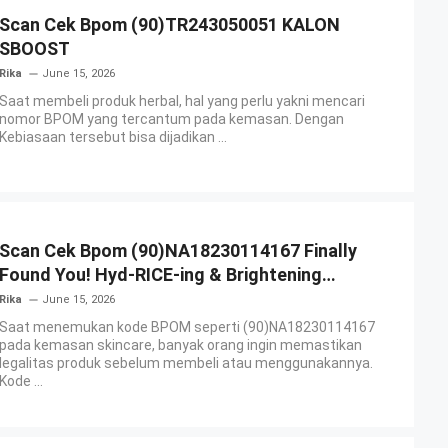
Scan Cek Bpom (90)TR243050051 KALON
SBOOST
Rika
June 15, 2026
Saat membeli produk herbal, hal yang perlu yakni mencari
nomor BPOM yang tercantum pada kemasan. Dengan
Kebiasaan tersebut bisa dijadikan ...
Scan Cek Bpom (90)NA18230114167 Finally
Found You! Hyd-RICE-ing & Brightening
Essence Booster
Rika
June 15, 2026
Saat menemukan kode BPOM seperti (90)NA18230114167
pada kemasan skincare, banyak orang ingin memastikan
legalitas produk sebelum membeli atau menggunakannya.
Kode ...