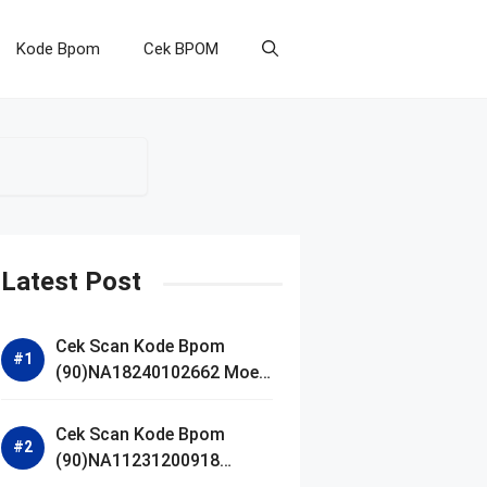
Kode Bpom
Cek BPOM
Latest Post
Cek Scan Kode Bpom
(90)NA18240102662 Moell
Healthy Baby Care Moist
Skin Everytime Body
Cek Scan Kode Bpom
Lotion
(90)NA11231200918
Blueberry Ceramide Low pH